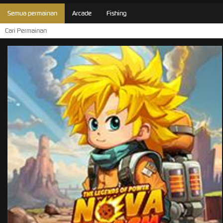
Semua permainan
Arcade
Fishing