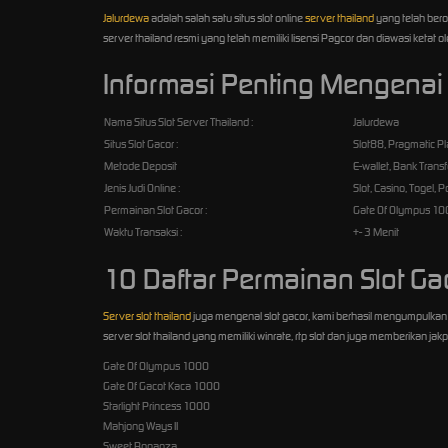
Jalurdewa
adalah salah satu situs slot online
server thailand
yang telah berop
server thailand resmi yang telah memiliki lisensi Pagcor dan diawasi ketat ole
Informasi Penting Mengenai 
Nama Situs Slot Server Thailand :
Jalurdewa
Situs Slot Gacor :
Slot88, Pragmatic P
Metode Deposit
E-wallet, Bank Transf
Jenis Judi Online :
Slot, Casino, Togel,
Permainan Slot Gacor :
Gate Of Olympus 100
Waktu Transaksi :
+- 3 Menit
10 Daftar Permainan Slot Gac
Server slot thailand
juga mengenal slot gacor, kami berhasil mengumpulkan d
server slot thailand yang memiliki winrate, rtp slot dan juga memberikan jakpo
Gate Of Olympus 1000
Gate Of Gacot Kaca 1000
Starlight Princess 1000
Mahjong Ways II
Sweet Bonanza