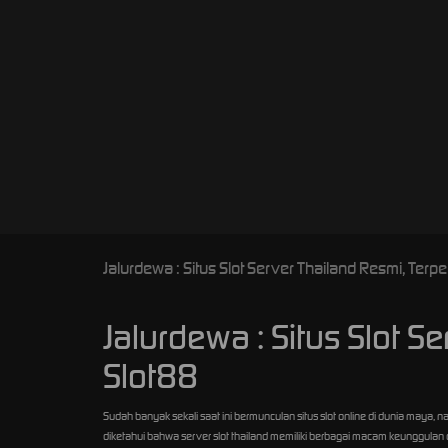
Jalurdewa : Situs Slot Server Thailand Resmi, Ter
Jalurdewa : Situs Slot 
Slot88
Sudah banyak sekali saat ini bermunculan situs slot online di dunia maya, n
diketahui bahwa server slot thailand memiliki berbagai macam keunggulan di