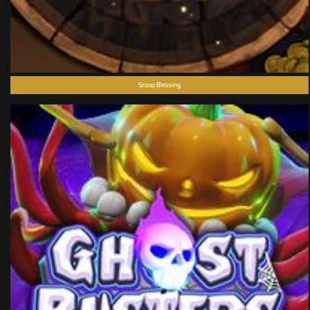
Scoop Blessing