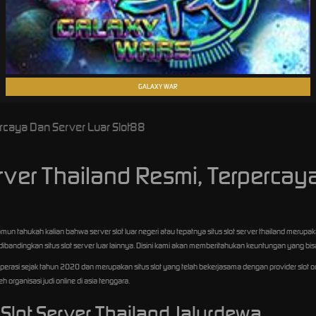
GALAXY WAR
percaya Dan Server Luar Slot88
Server Thailand Resmi, Terperca
amun tahukah kalian bahwa server slot luar negeri atau tepatnya situs slot server thailand merupaka
bandingkan situs slot server luar lainnya. Disini kami akan memberitahukan keuntungan yang bisa k
erasi sejak tahun 2020 dan merupakan situs slot yang telah bekerjasama dengan provider slot onlin
h organisasi judi online di asia tenggara.
Slot Server Thailand Jalurdewa