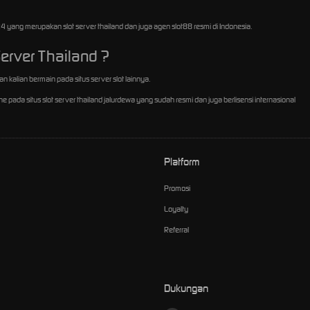
024 yang merupakan slot server thailand dan juga agen slot88 resmi di Indonesia.
Server Thailand ?
 kalian bermain pada situs server slot lainnya.
pada situs slot server thailand jalurdewa yang sudah resmi dan juga berlisensi internasional
Platform
Promosi
Loyalty
Referral
Dukungan