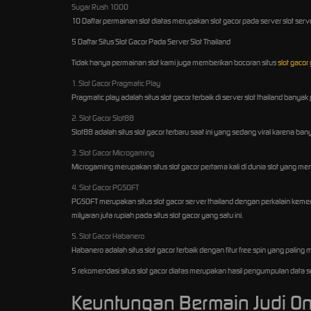
Sugar Rush 1000
10 Daftar permainan slot diatas merupakan slot gacor pada server slot serv
5 Daftar Situs Slot Gacor Pada Server Slot Thailand
Tidak hanya permainan slot kami juga memberikan bocoran situs
slot gacor
1. Slot Gacor Pragmatic Play
Pragmatic play adalah situs slot gacor terbaik di server slot thailand banyak
2. Slot Gacor Slot88
Slot88 adalah situs slot gacor terbaru saat ini yang sedang viral karena b
3. Slot Gacor Microgaming
Microgaming merupakan situs slot gacor pertama kali di dunia slot yang me
4. Slot Gacor PGSOFT
PGSOFT merupakan situs slot gacor server thailand dengan perkalain kem
milyaran juta rupiah pada situs slot gacor yang satu ini.
5. Slot Gacor Habanero
Habanero adalah situs slot gacor terbaik dengan fitur free spin yang palin
5 rekomendasi situs slot gacor diatas merupakan hasil pengumpulan data 
Keuntungan Bermain Judi Onl