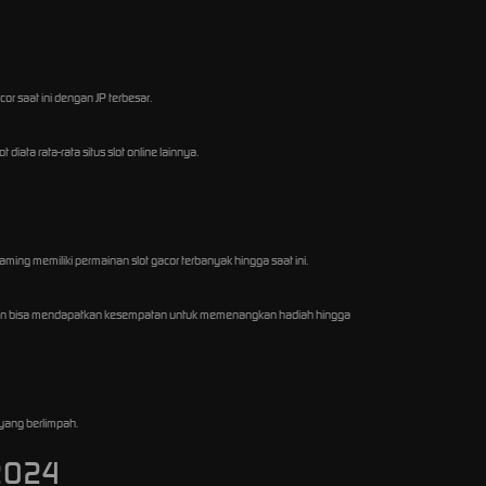
or saat ini dengan JP terbesar.
iata rata-rata situs slot online lainnya.
ming memiliki permainan slot gacor terbanyak hingga saat ini.
kalian bisa mendapatkan kesempatan untuk memenangkan hadiah hingga
yang berlimpah.
 2024