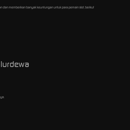
jikan dan memberikan banyak keuntungan untuk para pemain slot, berikut
alurdewa
nya.