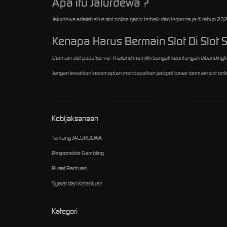
Apa itu Jalurdewa ?
Jalurdewa adalah situs slot online gacor terbaik dan terpercaya di tahun 2
Kenapa Harus Bermain Slot Di Slot 
Bermain slot pada Server Thailand memiliki banyak keuntungan dibandingkan
Jangan lewatkan kesemaptan mendapatkan jackpot besar bermain slot online 
Kebijaksanaan
Tentang JALURDEWA
Responsible Gambling
Pusat Bantuan
Syarat dan Ketentuan
Kategori