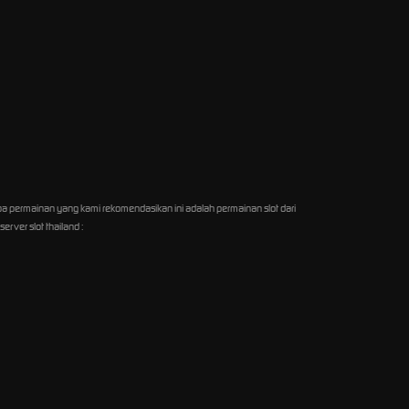
apa permainan yang kami rekomendasikan ini adalah permainan slot dari
erver slot thailand :