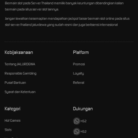
Bermain slot pada Server Thailand memiliki banyak keuntungan dibandingkan kalian
bermain pada situs server slot lainnya.
Jangan lewatkan kesemaptan mendapatkan jackpot besar bermain slot online pada situs
slot server thailand jalurdewa yang sudah resmi dan juga berlisensi internasional
Kebijaksanaan
Platform
Tentang JALURDEWA
Promosi
Responsible Gambling
Loyalty
Pusat Bantuan
Referral
Syarat dan Ketentuan
Kategori
Dukungan
Hot Games
+62
Slots
+62