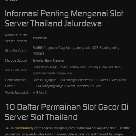
Informasi Penting Mengenai Slot
Server Thailand Jalurdewa
Nama Situs Slot
Jalurdewa
Server Thailand :
Slot88, Pragmatic Play, Microgaming, Joker123, Spadegaming,
Situs Slot Gacor :
PGSOFT
Metode Deposit
E-wallet, Bank Transfer
Slot, Casino, Togel, Poker, Tembak Ikan, Sabung Ayam, Judi Bola, E-
Jenis Judi Online :
sport dan masih banyak lagi.
Permainan Slot
Gate Of Olympus 1000, Starlight Princess 1000, Gate Of Gatot Kaca
Gacor :
1000, Mahjong Ways II, Sweet Bonanza, Koi Gate
Waktu Transaksi :
+- 3 Menit
10 Daftar Permainan Slot Gacor Di
Server Slot Thailand
Server slot thailand
juga mengenal slot gacor, kami berhasil mengumpulkan data 10 daftar
permainan yang wajib untuk kalian mainkan pada situs server slot thailand, beberapa