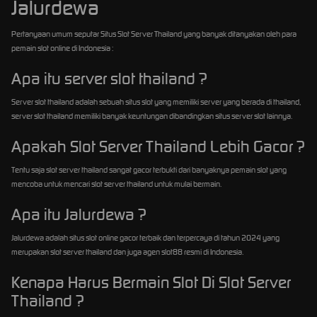
Jalurdewa
Pertanyaan umum seputar Situs Slot Server Thailand yang banyak ditanyakan oleh para
pemain slot online di Indonesia :
Apa itu server slot thailand ?
Server slot thailand adalah sebuah situs slot yang memiliki server yang berada di thailand,
server slot thailand memiliki banyak keuntungan dibandingkan situs server slot lainnya.
Apakah Slot Server Thailand Lebih Gacor ?
Tentu saja slot server thailand sangat gacor terbukti dari banyaknya pemain slot yang
mencoba untuk mencari slot server thailand untuk mulai bermain.
Apa itu Jalurdewa ?
Jalurdewa adalah situs slot online gacor terbaik dan terpercaya di tahun 2024 yang
merupakan slot server thailand dan juga agen slot88 resmi di Indonesia.
Kenapa Harus Bermain Slot Di Slot Server
Thailand ?