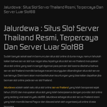
Jalurdewa : Situs Slot Server Thailand Resmi, Terpercaya Dan
Server Luar Slot88
Jalurdewa : Situs Slot Server
Thailand Resmi, Terpercaya
Dan Server Luar Slot88
Sudah banyak sekali saat ini bermunculan situs slot online di dunia maya, namun tahukah
kalian bahwa server slot luar negeri atau tepatnya situs slot server thailand merupakan
situs slot online yang saat ini sangat digemari para pemain slot karena diketahui bahwa
server slot thailand memiliki berbagai macam keunggulan dibandingkan situs slot server
luar lainnya. Disini kami akan memberitahukan keuntungan yang bisa kalian dapatkan jika
bermain slot online pada server slot thailand.
Jalurdewa
adalah salah satu situs slot online
server thailand
yang telah beroperasi sejak
tahun 2020 dan merupakan situs slot yang telah bekerjasama dengan provider slot online
yang sedang viral saat ini yaitu slot88. Jalurdewa sebagai situs slot server thailand resmi
yang telah memiliki lisensi Pagcor dan diawasi ketat oleh organisasi judi online di asia
tenggara.