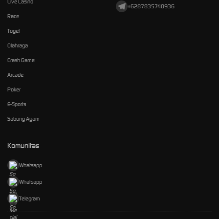
Live Casino
+6287835740936
Race
Togel
Olahraga
Crash Game
Arcade
Poker
E-Sports
Sabung Ayam
Komunitas
Whatsapp
Whatsapp
Telegram