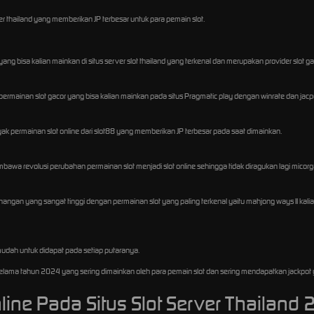
er thailand yang memberikan JP terbesar untuk para pemain slot.
yang bisa kalian mainkan di situs server slot thailand yang terkenal dan merupakan provider slot gac
 permainan slot gacor yang bisa kalian mainkan pada situs Pragmatic play dengan winrate dan jacpot d
anyak permainan slot online dari slot88 yang memberikan JP terbesar pada saat dimainkan.
mbawa revolusi perubahan permainan slot menjadi slot online sehingga tidak diragukan lagi micorga
enangan yang sangat tinggi dengan permainan slot yang paling terkenal yaitu mahjong ways II 
g mudah untuk didapat pada setiap putaranya.
selama tahun 2024 yang sering dimainkan oleh para pemain slot dan sering mendapatkan jackpot 
ine Pada Situs Slot Server Thailand