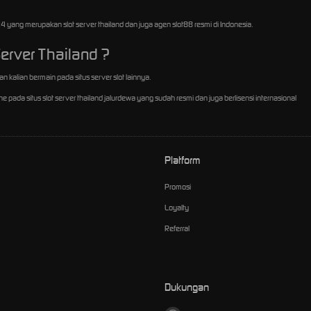
024 yang merupakan slot server thailand dan juga agen slot88 resmi di Indonesia.
Server Thailand ?
 kalian bermain pada situs server slot lainnya.
pada situs slot server thailand jalurdewa yang sudah resmi dan juga berlisensi internasional
Platform
Promosi
Loyalty
Referral
Dukungan