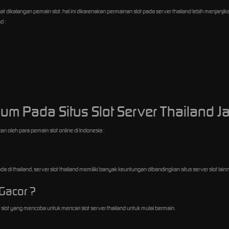
gat dikalangan pemain slot. hal ini dikarenakan permainan slot pada server thailand lebih menjan
d :
m Pada Situs Slot Server Thailand J
 oleh para pemain slot online di Indonesia :
da di thailand, server slot thailand memiliki banyak keuntungan dibandingkan situs server slot lain
Gacor ?
n slot yang mencoba untuk mencari slot server thailand untuk mulai bermain.