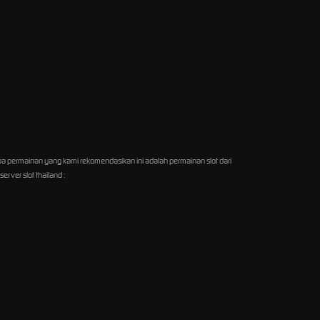
apa permainan yang kami rekomendasikan ini adalah permainan slot dari
erver slot thailand :