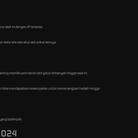
or saat ini dengan JP terbesar.
iata rata-rata situs slot online lainnya.
ming memiliki permainan slot gacor terbanyak hingga saat ini.
kalian bisa mendapatkan kesempatan untuk memenangkan hadiah hingga
yang berlimpah.
 2024