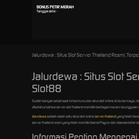
BONUS PETIR MERAH
Tanggal akhir:
-
Jalurdewa : Situs Slot Server Thailand Resmi, Ter
Jalurdewa : Situs Slot 
Slot88
Sudah banyak sekali saat ini bermunculan situs slot online di dunia maya, n
diketahui bahwa server slot thailand memiliki berbagai macam keunggulan di
Jalurdewa
adalah salah satu situs slot online
server thailand
yang telah berop
server thailand resmi yang telah memiliki lisensi Pagcor dan diawasi ketat ole
Informasi Penting Mengenai 