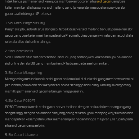
Tidak hanya permainan slot kami juga memberikan bocoran situs
slot gacor
yang bisa
kalian mainkan di situs server slot thailand yang terkenal dan merupakan provider slot
gacor saat ini dengan JP terbesar.
1. Slot Gacor Pragmatic Play
Pragmatic play adalah situs slot gacor terbaik di server slot thailand banyak permainan slot
gacor yang bisa kalian mainkan pada situs Pragmatic play dengan winrate dan jacpot diata
rata-rata situs slot online lainnya.
2. Slot Gacor Slot88
Slot88 adalah situs slot gacor terbaru saat ini yang sedang viral karena banyak permainan
slot online dari slot88 yang memberikan JP terbesar pada saat dimainkan.
3. Slot Gacor Microgaming
Microgaming merupakan situs slot gacor pertama kali di dunia slot yang membawa revolusi
perubahan permainan slot menjadi slot online sehingga tidak diragukan lagi micorgaming
memiliki permainan slot gacor terbanyak hingga saat ini.
4. Slot Gacor PGSOFT
PGSOFT merupakan situs slot gacor server thailand dengan perkalain kemenangan yang
sangat tinggi dengan permainan slot yang paling terkenal yaitu mahjong ways II kalian bisa
mendapatkan kesempatan untuk memenangkan hadiah hingga milyaran juta rupiah pada
situs slot gacor yang satu ini.
5. Slot Gacor Habanero