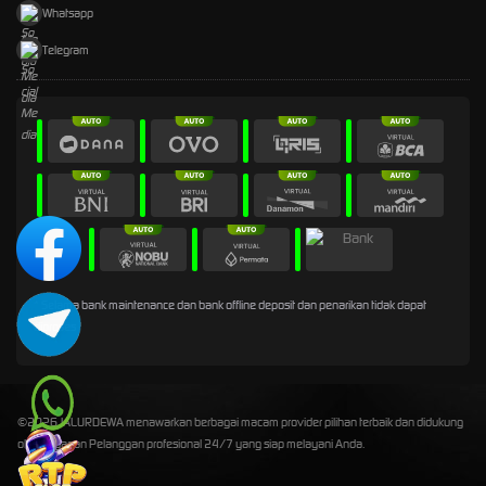
Whatsapp
Telegram
* Selama bank maintenance dan bank offline deposit dan penarikan tidak dapat
diproses
©2026 JALURDEWA menawarkan berbagai macam provider pilihan terbaik dan didukung
oleh Layanan Pelanggan profesional 24/7 yang siap melayani Anda.