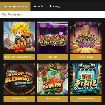
Semua permainan
Arcade
Fishing
Nova Crash : The Legends of Power
Dart Fest
Ring of Hopeful
Scoop Blessing
Horse Racing
Fruit Roulette Slots