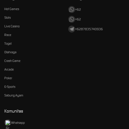
Hot Games
+62
Slots
+62
Live Casino
+6287835740936
Race
Togel
Olahraga
Crash Game
Arcade
Poker
E-Sports
Sabung Ayam
Komunitas
Whatsapp