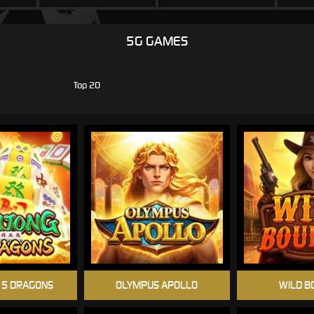
5G GAMES
Top 20
 5 DRAGONS
OLYMPUS APOLLO
WILD B