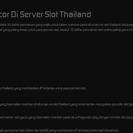
or Di Server Slot Thailand
ata 10 daftar permainan yang wajib untuk kalian mainkan pada situs server slot thailand, beber
t yang paling besar untuk para pemain slot, berikut 10 daftar permainan slot online paling gacor di s
er thailand yang memberikan JP terbesar untuk para pemain slot.
ang bisa kalian mainkan di situs server slot thailand yang terkenal dan merupakan provider slot gac
 permainan slot gacor yang bisa kalian mainkan pada situs Pragmatic play dengan winrate dan jacpot d
nyak permainan slot online dari slot88 yang memberikan JP terbesar pada saat dimainkan.