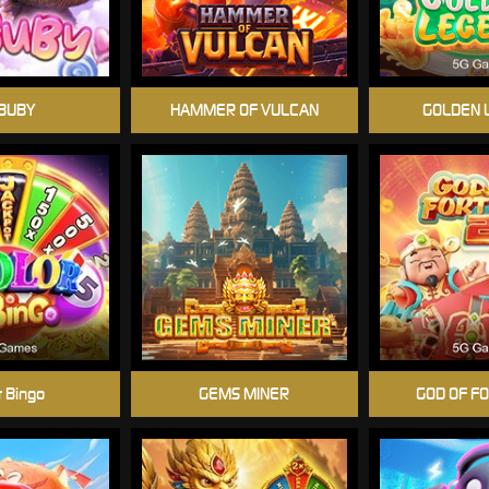
BUBY
HAMMER OF VULCAN
GOLDEN 
r Bingo
GEMS MINER
GOD OF F