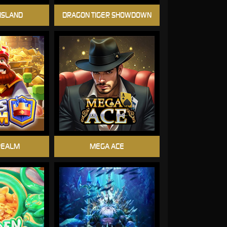
ISLAND
DRAGON TIGER SHOWDOWN
 REALM
MEGA ACE