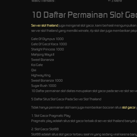
Waktu Transaksi :
+- 3 Menit
10 Daftar Permainan Slot Gac
Server slot thailand
juga mengenal slot gacor, kami berhasil mengumpulkan d
server slot thailand yang memiliki winrate, rtp slot dan juga memberikan jakpo
Gate Of Olympus 1000
Gate Of Gacot Kaca 1000
Starlight Princess 1000
Mahjong Ways II
Sweet Bonanza
Koi Gate
Qixi
Highway King
Sweet Bonanza 1000
Sugar Rush 1000
10 Daftar permainan slot diatas merupakan slot gacor pada server slot serv
5 Daftar Situs Slot Gacor Pada Server Slot Thailand
Tidak hanya permainan slot kami juga memberikan bocoran situs
slot gacor
y
1. Slot Gacor Pragmatic Play
Pragmatic play adalah situs slot gacor terbaik di server slot thailand banyak
2. Slot Gacor Slot88
Slot88 adalah situs slot gacor terbaru saat ini yang sedang viral karena ba