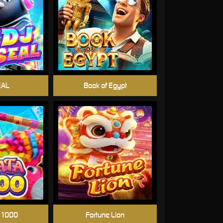
EAL
Book of Egypt
 1000
Fortune Lion