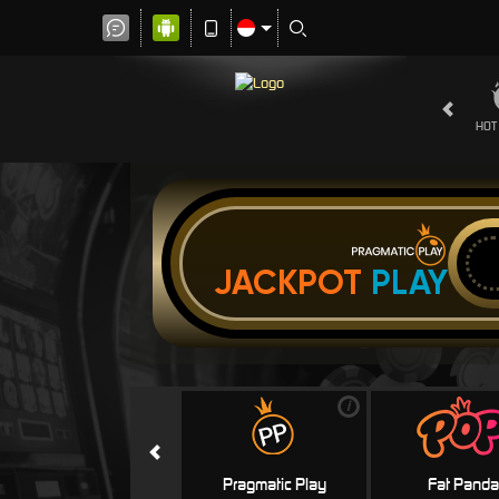
HOT
JACKPOT
PLAY
i
Pragmatic Play
Fat Pand