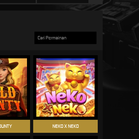
IDR
7,199,500.00
Gates of Olympus 1000
d***y
IDR
6,937,000.00
Gates of Olympus 1000
d***y
IDR
6,331,500.00
Gates of Olympus 1000
d***y
IDR
5,740,000.00
Gates of Olympus 1000
d***y
IDR
4,232,000.00
Gates of Olympus™
d***y
IDR
3,360,000.00
Gates of Olympus 1000
OUNTY
NEKO X NEKO
d***y
IDR
3,041,500.00