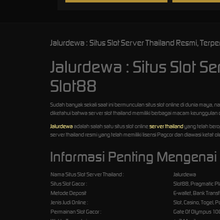
Jalurdewa : Situs Slot Server Thailand Resmi, Ter
Jalurdewa : Situs Slot 
Slot88
Sudah banyak sekali saat ini bermunculan situs slot online di dunia maya, na
diketahui bahwa server slot thailand memiliki berbagai macam keunggulan di
Jalurdewa
adalah salah satu situs slot online
server thailand
yang telah berop
server thailand resmi yang telah memiliki lisensi Pagcor dan diawasi ketat ole
Informasi Penting Mengenai 
Nama Situs Slot Server Thailand :
Jalurdewa
Situs Slot Gacor :
Slot88, Pragmatic P
Metode Deposit
E-wallet, Bank Transf
Jenis Judi Online :
Slot, Casino, Togel,
Permainan Slot Gacor :
Gate Of Olympus 100