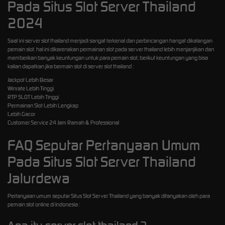
Pada Situs Slot Server Thailand
2024
Saat ini server slot thailand menjadi sangat terkenal dan perbincangan hangat dikalangan
pemain slot. hal ini dikarenakan permainan slot pada server thailand lebih menjanjikan dan
memberikan banyak keuntungan untuk para pemain slot, berikut keuntungan yang bisa
kalian dapatkan jika bermain slot di server slot thailand :
Jackpot Lebih Besar
Winrate Lebih Tinggi
RTP SLOT Lebih Tinggi
Permainan Slot Lebih Lengkap
Lebih Gacor
Customer Service 24 Jam Ramah & Professional
FAQ Seputar Pertanyaan Umum
Pada Situs Slot Server Thailand
Jalurdewa
Pertanyaan umum seputar Situs Slot Server Thailand yang banyak ditanyakan oleh para
pemain slot online di Indonesia :