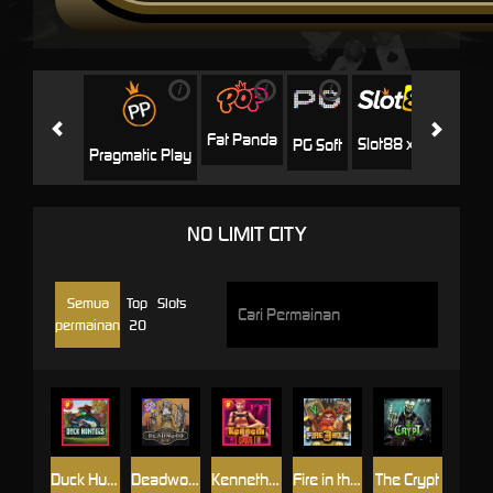
i
i
i
i
i
Facha
Fat Panda
Slot88 x PP
PG Soft
Pragmatic Play
NO LIMIT CITY
Semua
Top
Slots
permainan
20
Duck Hunters
Deadwood R.I.P
Kenneth Must Die
Fire in the Hole 3
The Crypt