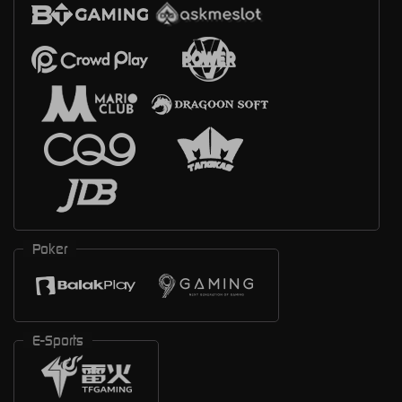
Poker
E-Sports