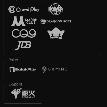
Poker
E-Sports