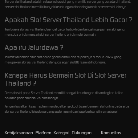
Server slot thailand adalah sebuah situs slot yang memiliki server yang berada di thailand,
server slot thailand memiliki banyak keuntungan dibandingkan situs server slot lainnya.
Apakah Slot Server Thailand Lebih Gacor ?
Tentu saja slot server thailand sangat gacor terbukti dari banyaknya pemain slot yang
mencoba untuk mencari slot server thailand untuk mulai bermain.
Apa itu Jalurdewa ?
Jalurdewa adalah situs slot online gacor terbaik dan terpercaya di tahun 2024 yang
merupakan slot server thailand dan juga agen slot88 resmi di Indonesia.
Kenapa Harus Bermain Slot Di Slot Server
Thailand ?
Bermain slot pada Server Thailand memiliki banyak keuntungan dibandingkan kalian
bermain pada situs server slot lainnya.
Jangan lewatkan kesemaptan mendapatkan jackpot besar bermain slot online pada situs
slot server thailand jalurdewa yang sudah resmi dan juga berlisensi internasional
Kebijaksanaan
Platform
Kategori
Dukungan
Komunitas