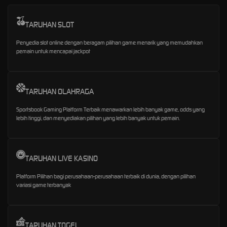
TARUHAN SLOT
Penyedia slot online dengan beragam pilihan game menarik yang memudahkan
pemain untuk mencapai jackpot
TARUHAN OLAHRAGA
Sportsbook Gaming Platform Terbaik menawarkan lebih banyak game, odds yang
lebih tinggi, dan menyediakan pilihan yang lebih banyak untuk pemain.
TARUHAN LIVE KASINO
Platform Pilihan bagi perusahaan-perusahaan terbaik di dunia, dengan pilihan
variasi game terbanyak
TARUHAN TOGEL