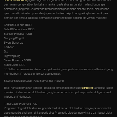
Server slot thailand
juga mengenal slot gacor, kami berhasil mengumpulkan data 10 daftar
permainan yang wajib untuk kalian mainkan pada situs server slot thailand, beberapa
permainan yang kami rekomendasikan ini adalah permainan slot dari server slot thailand
yang memiliki winrate, rtp slot dan juga memberikan jakpot yang paling besar untuk para
pemain slot, berikut 10 daftar permainan slot online paling gacor di server slot thailand :
Gate Of Olympus 1000
Gate Of Gacot Kaca 1000
Starlight Princess 1000
Mahjong Ways II
Sweet Bonanza
Koi Gate
Qixi
Highway King
Sweet Bonanza 1000
Sugar Rush 1000
10 Daftar permainan slot diatas merupakan slot gacor pada server slot server thailand yang
memberikan JP terbesar untuk para pemain slot.
5 Daftar Situs Slot Gacor Pada Server Slot Thailand
Tidak hanya permainan slot kami juga memberikan bocoran situs
slot gacor
yang bisa kalian
mainkan di situs server slot thailand yang terkenal dan merupakan provider slot gacor saat
ini dengan JP terbesar.
1. Slot Gacor Pragmatic Play
Pragmatic play adalah situs slot gacor terbaik di server slot thailand banyak permainan slot
gacor yang bisa kalian mainkan pada situs Pragmatic play dengan winrate dan jacpot diata