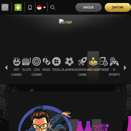
MASUK
DAFTAR
HOT
SLOTS
LIVE
RACE
TOGEL
OLAHRAGA
CRASH
ARCADE
POKER
E-
SABUN
GAMES
CASINO
GAME
SPORTS
AYAM