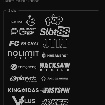
Platform Penyedia Layanan
Slots