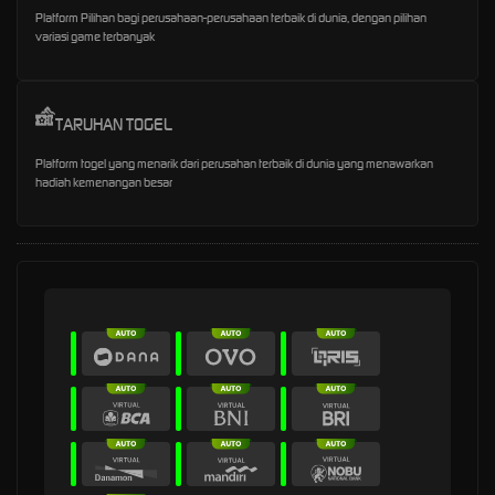
Platform Pilihan bagi perusahaan-perusahaan terbaik di dunia, dengan pilihan
variasi game terbanyak
TARUHAN TOGEL
Platform togel yang menarik dari perusahan terbaik di dunia yang menawarkan
hadiah kemenangan besar