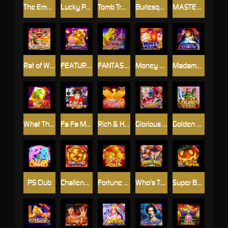
The Empire
Lucky Poker 2
Tomb Treasure
Burlesque 2
MASTER HAHA
Rat of Wealth
FEATURE BUY - Golden Pig
FANTASY - SOUTHEAST ASIA
Money Meow
Madame Caroline
What The FA
Fa Fa Monkey
Rich & Happy
Glorious Kingdom
Golden Week
PS Club
Challenge・Golden Pig
Fortune Teller
Who's The Boss
Super Boom