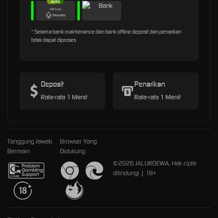
* Selama bank maintenance dan bank offline deposit dan penarikan
tidak dapat diproses
Deposit
Penarikan
Rata-rata 1 Menit
Rata-rata 1 Menit
Tanggung Jawab
Browser Yang
Bermain
Didukung
©2026 JALURDEWA. Hak cipta
dilindungi | 18+