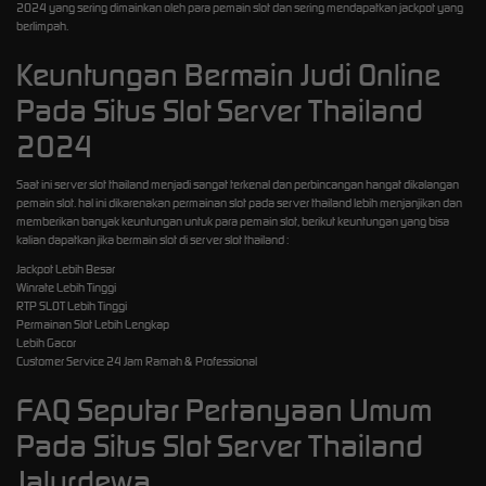
2024 yang sering dimainkan oleh para pemain slot dan sering mendapatkan jackpot yang
berlimpah.
Keuntungan Bermain Judi Online
Pada Situs Slot Server Thailand
2024
Saat ini server slot thailand menjadi sangat terkenal dan perbincangan hangat dikalangan
pemain slot. hal ini dikarenakan permainan slot pada server thailand lebih menjanjikan dan
memberikan banyak keuntungan untuk para pemain slot, berikut keuntungan yang bisa
kalian dapatkan jika bermain slot di server slot thailand :
Jackpot Lebih Besar
Winrate Lebih Tinggi
RTP SLOT Lebih Tinggi
Permainan Slot Lebih Lengkap
Lebih Gacor
Customer Service 24 Jam Ramah & Professional
FAQ Seputar Pertanyaan Umum
Pada Situs Slot Server Thailand
Jalurdewa