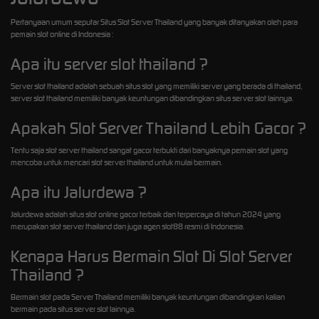
Pertanyaan umum seputar Situs Slot Server Thailand yang banyak ditanyakan oleh para
pemain slot online di Indonesia :
Apa itu server slot thailand ?
Server slot thailand adalah sebuah situs slot yang memiliki server yang berada di thailand,
server slot thailand memiliki banyak keuntungan dibandingkan situs server slot lainnya.
Apakah Slot Server Thailand Lebih Gacor ?
Tentu saja slot server thailand sangat gacor terbukti dari banyaknya pemain slot yang
mencoba untuk mencari slot server thailand untuk mulai bermain.
Apa itu Jalurdewa ?
Jalurdewa adalah situs slot online gacor terbaik dan terpercaya di tahun 2024 yang
merupakan slot server thailand dan juga agen slot88 resmi di Indonesia.
Kenapa Harus Bermain Slot Di Slot Server
Thailand ?
Bermain slot pada Server Thailand memiliki banyak keuntungan dibandingkan kalian
bermain pada situs server slot lainnya.