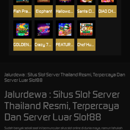
Fish Prawn Crab
Elephant
Halloween
Santa Claus
DIAO CHAN FA DA CAI
GOLDEN JADE
Crazy 777
FEATURE BUY・CHRISTMAS EXPRESS
Chef Husky
Jalurdewa : Situs Slot Server Thailand Resmi, Terpercaya Dan
Server Luar Slot88
Jalurdewa : Situs Slot Server
Thailand Resmi, Terpercaya
Dan Server Luar Slot88
Sudah banyak sekali saat ini bermunculan situs slot online di dunia maya, namun tahukah