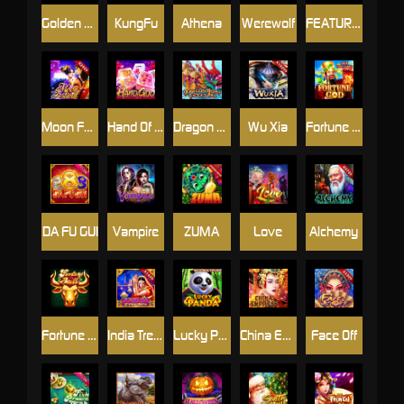
Golden Zongzi
KungFu
Athena
Werewolf
FEATURE BUY・SUPER POWERFUL
Moon Festival
Hand Of God
Dragon Boat Festival
Wu Xia
Fortune God
DA FU GUI
Vampire
ZUMA
Love
Alchemy
Fortune Bull
India Treasure
Lucky Panda
China Empress
Face Off