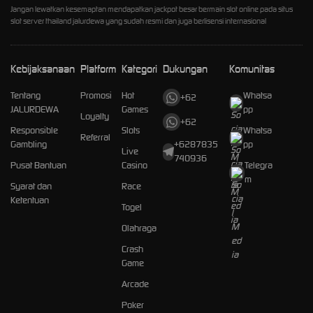
Jangan lewatkan kesemaptan mendapatkan jackpot besar bermain slot online pada situs
slot server thailand jalurdewa yang sudah resmi dan juga berlisensi internasional
Kebijaksanaan
Platform
Kategori
Dukungan
Komunitas
Tentang
Promosi
Hot
Whatsa
+62
JALURDEWA
Games
pp
Loyalty
+62
Responsible
Slots
Whatsa
Referral
Gambling
+6287835
pp
Live
740936
Pusat Bantuan
Casino
Telegra
m
Syarat dan
Race
Ketentuan
Togel
Olahraga
Crash
Game
Arcade
Poker