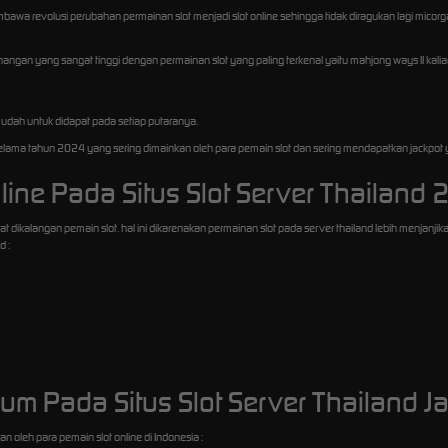
bawa revolusi perubahan permainan slot menjadi slot online sehingga tidak diragukan lagi micorga
enangan yang sangat tinggi dengan permainan slot yang paling terkenal yaitu mahjong ways II 
 mudah untuk didapat pada setiap putaranya.
selama tahun 2024 yang sering dimainkan oleh para pemain slot dan sering mendapatkan jackpot 
ine Pada Situs Slot Server Thailand
gat dikalangan pemain slot. hal ini dikarenakan permainan slot pada server thailand lebih menjan
d :
m Pada Situs Slot Server Thailand J
 oleh para pemain slot online di Indonesia :