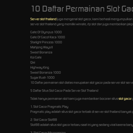
10 Daftar Permainan Slot Gac
Server slot thailand
juga mengenal slot gacor, kami berhasil mengumpulkan d
server slot thailand yang memiliki winrate, rtp slot dan juga memberikan jakpo
Gate Of Olympus 1000
Gate Of Gacot Kaca 1000
Starlight Princess 1000
Mahjong Ways II
Sweet Bonanza
Koi Gate
Qixi
Highway King
Sweet Bonanza 1000
Sugar Rush 1000
10 Daftar permainan slot diatas merupakan slot gacor pada server slot serv
5 Daftar Situs Slot Gacor Pada Server Slot Thailand
Tidak hanya permainan slot kami juga memberikan bocoran situs
slot gacor
y
1. Slot Gacor Pragmatic Play
Pragmatic play adalah situs slot gacor terbaik di server slot thailand banyak
2. Slot Gacor Slot88
Slot88 adalah situs slot gacor terbaru saat ini yang sedang viral karena ba
3. Slot Gacor Microgaming