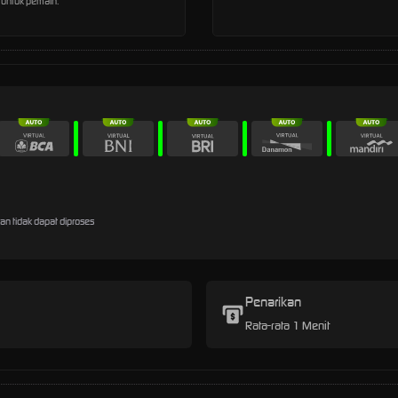
untuk pemain.
an tidak dapat diproses
Penarikan
Rata-rata 1 Menit