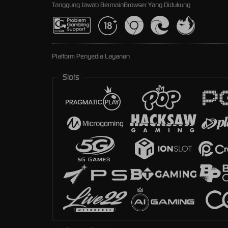
Tanggung Jawab Bermain
Browser Yang Didukung
Platform Penyedia Layanan
Slots