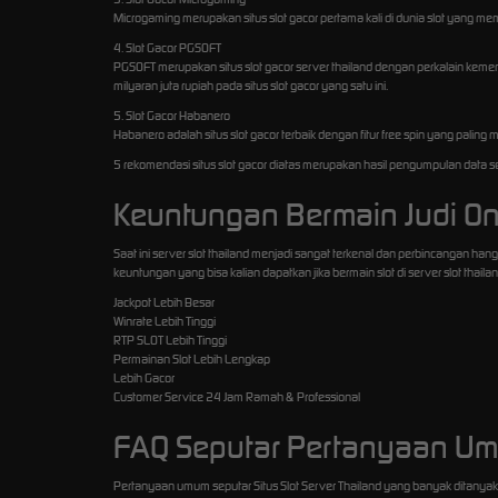
Microgaming merupakan situs slot gacor pertama kali di dunia slot yang mem
4. Slot Gacor PGSOFT
PGSOFT merupakan situs slot gacor server thailand dengan perkalain kem
milyaran juta rupiah pada situs slot gacor yang satu ini.
5. Slot Gacor Habanero
Habanero adalah situs slot gacor terbaik dengan fitur free spin yang paling
5 rekomendasi situs slot gacor diatas merupakan hasil pengumpulan data 
Keuntungan Bermain Judi Onl
Saat ini server slot thailand menjadi sangat terkenal dan perbincangan han
keuntungan yang bisa kalian dapatkan jika bermain slot di server slot thailan
Jackpot Lebih Besar
Winrate Lebih Tinggi
RTP SLOT Lebih Tinggi
Permainan Slot Lebih Lengkap
Lebih Gacor
Customer Service 24 Jam Ramah & Professional
FAQ Seputar Pertanyaan Umu
Pertanyaan umum seputar Situs Slot Server Thailand yang banyak ditanyakan