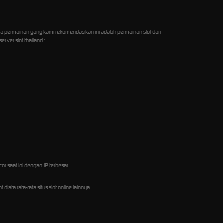
apa permainan yang kami rekomendasikan ini adalah permainan slot dari
erver slot thailand :
or saat ini dengan JP terbesar.
iata rata-rata situs slot online lainnya.