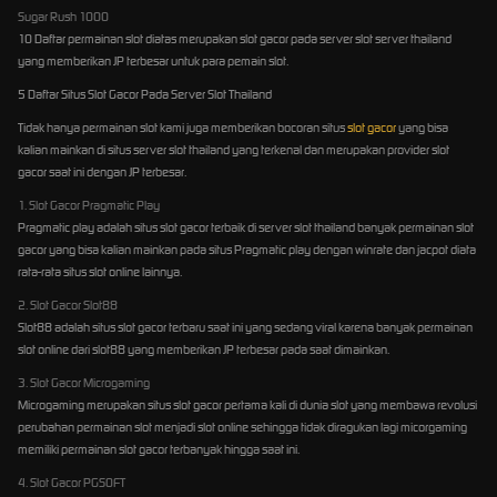
Sugar Rush 1000
10 Daftar permainan slot diatas merupakan slot gacor pada server slot server thailand
yang memberikan JP terbesar untuk para pemain slot.
5 Daftar Situs Slot Gacor Pada Server Slot Thailand
Tidak hanya permainan slot kami juga memberikan bocoran situs
slot gacor
yang bisa
kalian mainkan di situs server slot thailand yang terkenal dan merupakan provider slot
gacor saat ini dengan JP terbesar.
1. Slot Gacor Pragmatic Play
Pragmatic play adalah situs slot gacor terbaik di server slot thailand banyak permainan slot
gacor yang bisa kalian mainkan pada situs Pragmatic play dengan winrate dan jacpot diata
rata-rata situs slot online lainnya.
2. Slot Gacor Slot88
Slot88 adalah situs slot gacor terbaru saat ini yang sedang viral karena banyak permainan
slot online dari slot88 yang memberikan JP terbesar pada saat dimainkan.
3. Slot Gacor Microgaming
Microgaming merupakan situs slot gacor pertama kali di dunia slot yang membawa revolusi
perubahan permainan slot menjadi slot online sehingga tidak diragukan lagi micorgaming
memiliki permainan slot gacor terbanyak hingga saat ini.
4. Slot Gacor PGSOFT