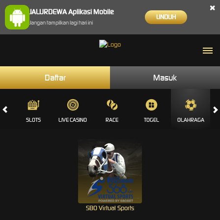
×
JALURDEWA Aplikasi Mobile
UNDUH
Jangan tampilkan lagi hari ini
Daftar
Masuk
MES
SLOTS
LIVE CASINO
RACE
TOGEL
OLAHRAGA
C
SBO Virtual Sports