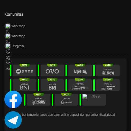
Komunitas
Whatsapp
Whatsapp
Telegram
* Selama bank maintenance dan bank offline deposit dan penarikan tidak dapat
diproses