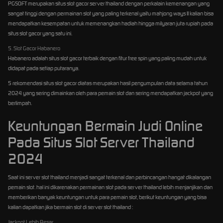
PGSOFT merupakan situs slot gacor server thailand dengan perkalain kemenangan yang
sangat tinggi dengan permainan slot yang paling terkenal yaitu mahjong ways II kalian bisa
mendapatkan kesempatan untuk memenangkan hadiah hingga milyaran juta rupiah pada
situs slot gacor yang satu ini.
5. Slot Gacor Habanero
Habanero adalah situs slot gacor terbaik dengan fitur free spin yang paling mudah untuk
didapat pada setiap putaranya.
5 rekomendasi situs slot gacor diatas merupakan hasil pengumpulan data selama tahun
2024 yang sering dimainkan oleh para pemain slot dan sering mendapatkan jackpot yang
berlimpah.
Keuntungan Bermain Judi Online
Pada Situs Slot Server Thailand
2024
Saat ini server slot thailand menjadi sangat terkenal dan perbincangan hangat dikalangan
pemain slot. hal ini dikarenakan permainan slot pada server thailand lebih menjanjikan dan
memberikan banyak keuntungan untuk para pemain slot, berikut keuntungan yang bisa
kalian dapatkan jika bermain slot di server slot thailand :
Jackpot Lebih Besar