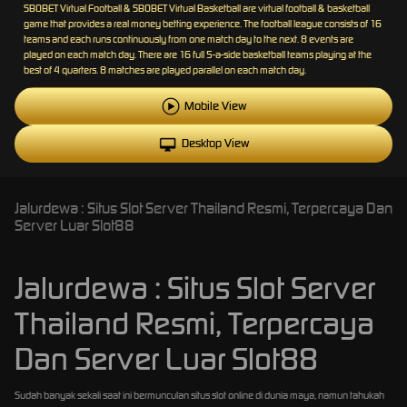
SBOBET Virtual Football & SBOBET Virtual Basketball are virtual football & basketball
game that provides a real money betting experience. The football league consists of 16
teams and each runs continuously from one match day to the next. 8 events are
played on each match day. There are 16 full 5-a-side basketball teams playing at the
best of 4 quarters. 8 matches are played parallel on each match day.
Mobile View
Desktop View
Jalurdewa : Situs Slot Server Thailand Resmi, Terpercaya Dan
Server Luar Slot88
Jalurdewa : Situs Slot Server
Thailand Resmi, Terpercaya
Dan Server Luar Slot88
Sudah banyak sekali saat ini bermunculan situs slot online di dunia maya, namun tahukah