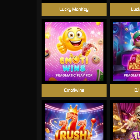
Lucky MonKey
Luck
Emotiwins
DJ