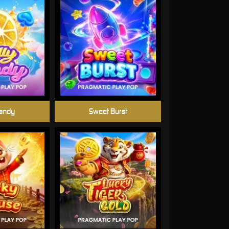
Candy
Sweet Burst