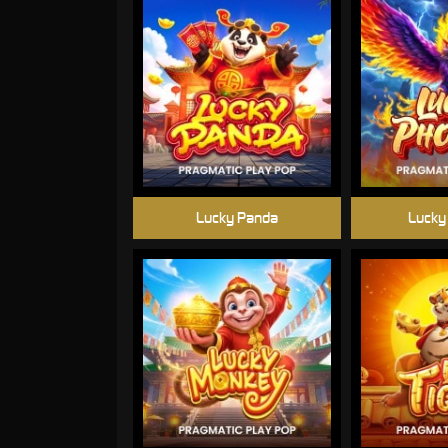
Lucky Panda
Lucky