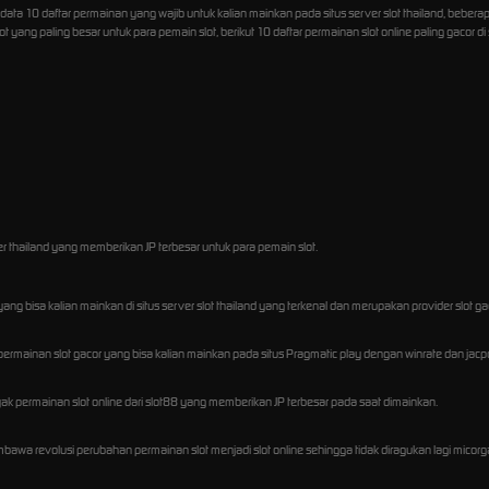
ata 10 daftar permainan yang wajib untuk kalian mainkan pada situs server slot thailand, beber
t yang paling besar untuk para pemain slot, berikut 10 daftar permainan slot online paling gacor di s
er thailand yang memberikan JP terbesar untuk para pemain slot.
ang bisa kalian mainkan di situs server slot thailand yang terkenal dan merupakan provider slot gac
 permainan slot gacor yang bisa kalian mainkan pada situs Pragmatic play dengan winrate dan jacpot d
nyak permainan slot online dari slot88 yang memberikan JP terbesar pada saat dimainkan.
bawa revolusi perubahan permainan slot menjadi slot online sehingga tidak diragukan lagi micorga