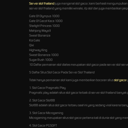
Server slot thailand
juga mengenal slot gacor, kami berhasil mengumpulkan d
server slot thailand yang memiliki winrate, rtp slot dan juga memberikan jakpo
Gate Of Olympus 1000
Gate Of Gacot Kaca 1000
Starlight Princess 1000
Mahjong Ways II
Sweet Bonanza
Koi Gate
Qixi
Highway King
Sweet Bonanza 1000
Sugar Rush 1000
10 Daftar permainan slot diatas merupakan slot gacor pada server slot serv
5 Daftar Situs Slot Gacor Pada Server Slot Thailand
Tidak hanya permainan slot kami juga memberikan bocoran situs
slot gacor
y
1. Slot Gacor Pragmatic Play
Pragmatic play adalah situs slot gacor terbaik di server slot thailand banyak
2. Slot Gacor Slot88
Slot88 adalah situs slot gacor terbaru saat ini yang sedang viral karena ba
3. Slot Gacor Microgaming
Microgaming merupakan situs slot gacor pertama kali di dunia slot yang mem
4. Slot Gacor PGSOFT