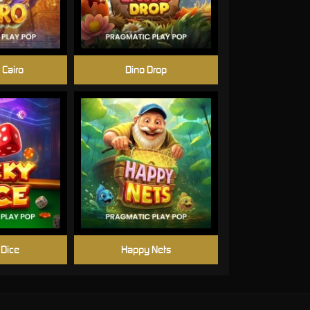
 Cairo
Dino Drop
 Dice
Happy Nets