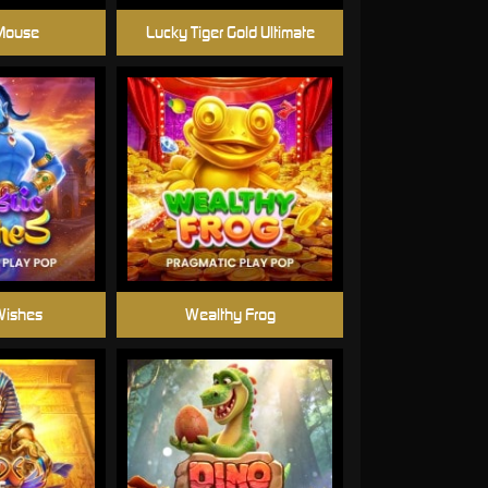
Mouse
Lucky Tiger Gold Ultimate
Wishes
Wealthy Frog