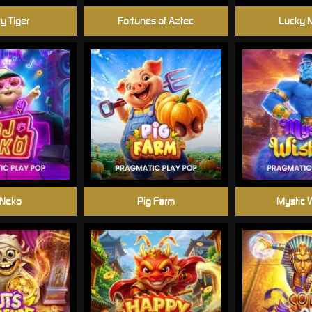
y Tiger
Fortunes of Aztec
Lucky 
 Neko
Pig Farm
Mystic 